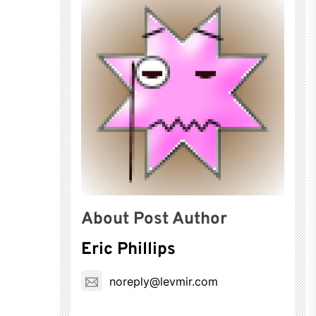
About Post Author
Eric Phillips
noreply@levmir.com