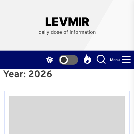
Skip
to
the
LEVMIR
content
daily dose of information
Menu
Year:
2026